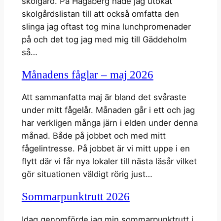
skolgård. På Hagaberg hade jag utökat
skolgårdslistan till att också omfatta den
slinga jag oftast tog mina lunchpromenader
på och det tog jag med mig till Gäddeholm
så…
Månadens fåglar – maj 2026
Att sammanfatta maj är bland det svåraste
under mitt fågelår. Månaden går i ett och jag
har verkligen många järn i elden under denna
månad. Både på jobbet och med mitt
fågelintresse. På jobbet är vi mitt uppe i en
flytt där vi får nya lokaler till nästa läsår vilket
gör situationen väldigt rörig just…
Sommarpunktrutt 2026
Idag genomförde jag min sommarpunktrutt i