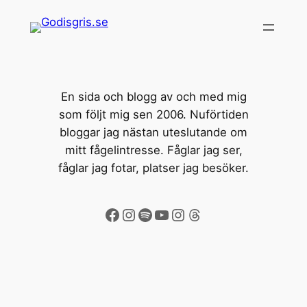
Hoppa
till
innehåll
En sida och blogg av och med mig
som följt mig sen 2006. Nuförtiden
bloggar jag nästan uteslutande om
mitt fågelintresse. Fåglar jag ser,
fåglar jag fotar, platser jag besöker.
Facebook
Instagram
Spotify
YouTube
Instagram
Threads