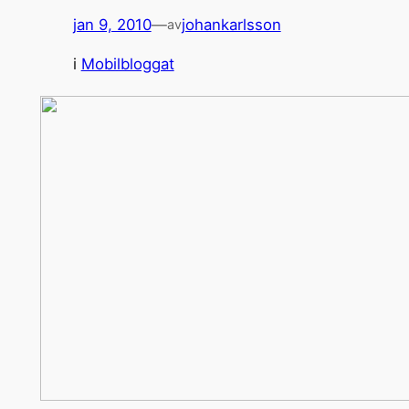
jan 9, 2010
—
johankarlsson
av
i
Mobilbloggat