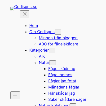
Hoppa
till
innehåll
Hem
Om Godisgris
Minnen från bloggen
ABC för fågelskådare
Kategorier
AIK
Natur
Fågelskådning
Fågelmemes
Fåglar jag fotat
Månadens fåglar
Här skådar jag
Saker skådare säger
Naturskoleblogg