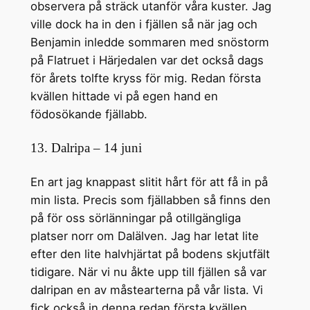
observera på sträck utanför våra kuster. Jag
ville dock ha in den i fjällen så när jag och
Benjamin inledde sommaren med snöstorm
på Flatruet i Härjedalen var det också dags
för årets tolfte kryss för mig. Redan första
kvällen hittade vi på egen hand en
födosökande fjällabb.
13. Dalripa – 14 juni
En art jag knappast slitit hårt för att få in på
min lista. Precis som fjällabben så finns den
på för oss sörlänningar på otillgängliga
platser norr om Dalälven. Jag har letat lite
efter den lite halvhjärtat på bodens skjutfält
tidigare. När vi nu åkte upp till fjällen så var
dalripan en av måstearterna på vår lista. Vi
fick också in denna redan första kvällen.