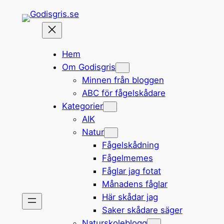
Hoppa
till
innehåll
Hem
Om Godisgris
Minnen från bloggen
ABC för fågelskådare
Kategorier
AIK
Natur
Fågelskådning
Fågelmemes
Fåglar jag fotat
Månadens fåglar
Här skådar jag
Saker skådare säger
Naturskoleblogg