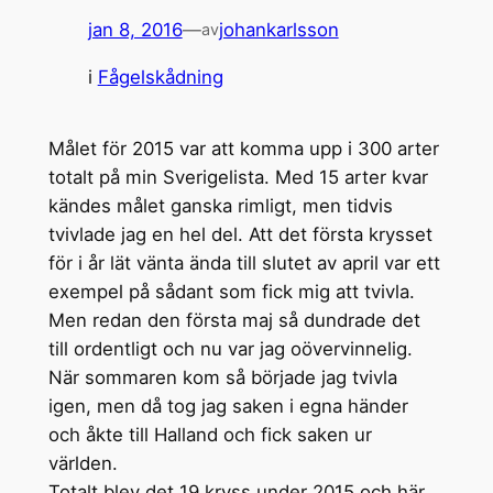
jan 8, 2016
—
johankarlsson
av
i
Fågelskådning
Målet för 2015 var att komma upp i 300 arter
totalt på min Sverigelista. Med 15 arter kvar
kändes målet ganska rimligt, men tidvis
tvivlade jag en hel del. Att det första krysset
för i år lät vänta ända till slutet av april var ett
exempel på sådant som fick mig att tvivla.
Men redan den första maj så dundrade det
till ordentligt och nu var jag oövervinnelig.
När sommaren kom så började jag tvivla
igen, men då tog jag saken i egna händer
och åkte till Halland och fick saken ur
världen.
Totalt blev det 19 kryss under 2015 och här