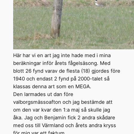
Här har vi en art jag inte hade med i mina
beräkningar inför årets fågelsäsong. Med
blott 26 fynd varav de flesta (18) gjordes före
1940 och endast 2 fynd på 2000-talet så
klassas denna art som en MEGA.
Den larmades ut dan före
valborgsmässoafton och jag bestämde att
om den var kvar den 1:a maj så skulle jag
åka. Jag och Benjamin fick 2 andra skådare
med oss till Värmland och årets andra kryss
för mig var ett faktum.