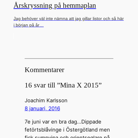
Årskryssning på hemmaplan
Jag behöver väl inte nämna att jag gillar listor och så här
i början på år…
Kommentarer
16 svar till ”Mina X 2015”
Joachim Karlsson
8 januari, 2016
7e juni var en bra dag…Dippade
fetörtsblåvinge i Östergötland men
fick sumpvipa och orientseglare på