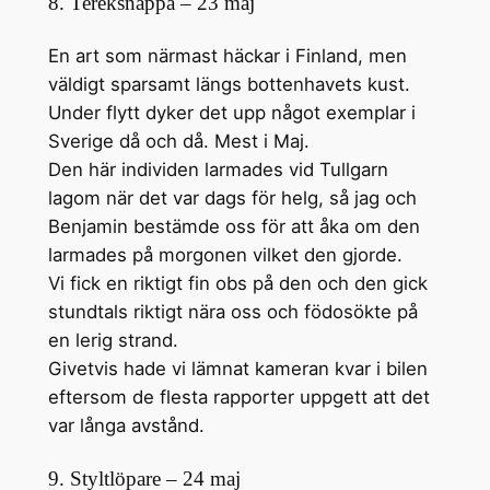
8. Tereksnäppa – 23 maj
En art som närmast häckar i Finland, men
väldigt sparsamt längs bottenhavets kust.
Under flytt dyker det upp något exemplar i
Sverige då och då. Mest i Maj.
Den här individen larmades vid Tullgarn
lagom när det var dags för helg, så jag och
Benjamin bestämde oss för att åka om den
larmades på morgonen vilket den gjorde.
Vi fick en riktigt fin obs på den och den gick
stundtals riktigt nära oss och födosökte på
en lerig strand.
Givetvis hade vi lämnat kameran kvar i bilen
eftersom de flesta rapporter uppgett att det
var långa avstånd.
9. Styltlöpare – 24 maj