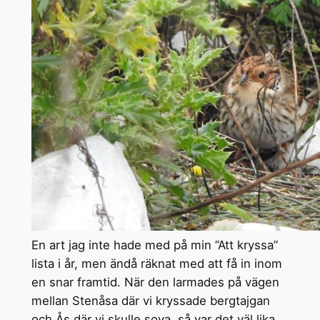
En art jag inte hade med på min ”Att kryssa”
lista i år, men ändå räknat med att få in inom
en snar framtid. När den larmades på vägen
mellan Stenåsa där vi kryssade bergtajgan
och Ås där vi skulle sova, så var det väl lika