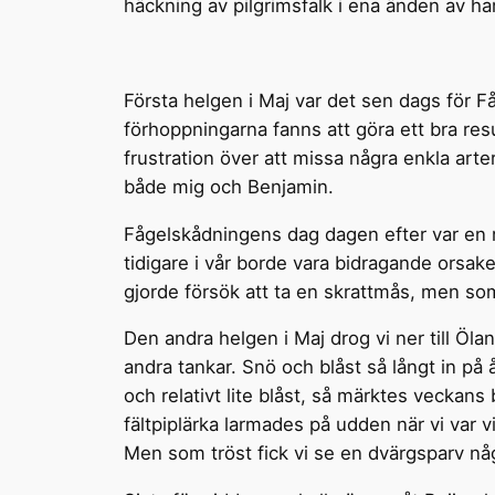
häckning av pilgrimsfalk i ena änden av h
Första helgen i Maj var det sen dags för F
förhoppningarna fanns att göra ett bra resu
frustration över att missa några enkla arte
både mig och Benjamin.
Fågelskådningens dag dagen efter var en r
tidigare i vår borde vara bidragande orsa
gjorde försök att ta en skrattmås, men som
Den andra helgen i Maj drog vi ner till Öl
andra tankar. Snö och blåst så långt in på 
och relativt lite blåst, så märktes veckans
fältpiplärka larmades på udden när vi var v
Men som tröst fick vi se en dvärgsparv nå