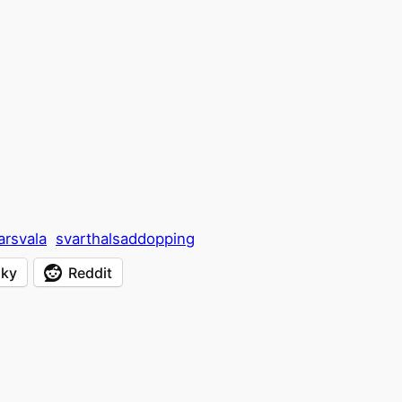
arsvala
svarthalsaddopping
sky
Reddit