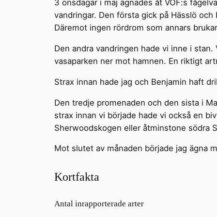
3 onsdagar i maj ägnades åt VOF:s fågelvand
vandringar. Den första gick på Hässlö och
Däremot ingen rördrom som annars brukar v
Den andra vandringen hade vi inne i stan.
vasaparken ner mot hamnen. En riktigt artr
Strax innan hade jag och Benjamin haft dri
Den tredje promenaden och den sista i M
strax innan vi började hade vi också en biv
Sherwoodskogen eller åtminstone södra S
Mot slutet av månaden började jag ägna mer
Kortfakta
Antal inrapporterade arter