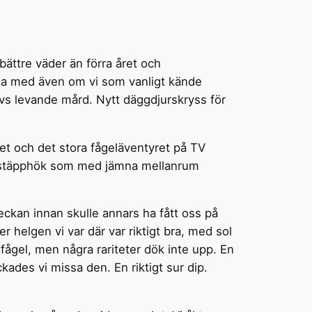
ättre väder än förra året och
nöjda med även om vi som vanligt kände
livs levande mård. Nytt däggdjurskryss för
et och det stora fågeläventyret på TV
nde stäpphök som med jämna mellanrum
eckan innan skulle annars ha fått oss på
r helgen vi var där var riktigt bra, med sol
 fågel, men några rariteter dök inte upp. En
kades vi missa den. En riktigt sur dip.