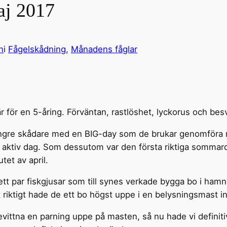
aj 2017
n
i
Fågelskådning
, 
Månadens fåglar
 för en 5-åring. Förväntan, rastlöshet, lyckorus och besv
yngre skådare med en BIG-day som de brukar genomföra
t aktiv dag. Som dessutom var den första riktiga sommar
tet av april.
tt par fiskgjusar som till synes verkade bygga bo i hamne
et riktigt hade de ett bo högst uppe i en belysningsmast
evittna en parning uppe på masten, så nu hade vi definit