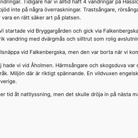
ringar. Tidigare har vi alltid haft 4 vandringar på Hässlö,
 bjöd inte på några överraskningar. Trastsångare, rörså
ara en rätt säker art på platsen.
 Vi startade vid Bryggargården och gick via Falkenbergsk
ik vandring med dvärgmås och silltrut som rolig avslutni
llsnäppa vid Falkenbergska, men den var borta när vi kom 
aj hade vi vid Åholmen. Härmsångare och skogsduva var 
råk. Miljön där är riktigt spännande. En vildvuxen engelsk
verige.
 tid åt nattlyssning, men det skulle dröja in på nästa m