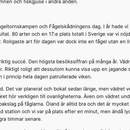
amnen och fiskgjuse i andra änden.
ågeltornskampen och Fågelskådningens dag. I år hade vi b
ltat. 80 arter och en 17:e plats totalt i Sverige var vi 
r. Roligaste art för dagen var dock inte en fågel utan en 
iktig succé. Den högsta besökssiffran på många år. Vädr
ker. Riktigt roligt att dessutom kunna visa upp en jaga
 i princip hela dagen patrullerade viken.
and. Det var planerat och bokat sedan länge, men vädret v
året hör verkligen till ovanligheterna. Även om vädret unde
 bakslag på fåglarna. Öland är alltid bra och det är mycket
id station och vi var på plats efter en minut, men ändå lyc
gra timmar senare.