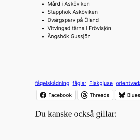
Mård i Asköviken
Stäpphök Asköviken
Dvärgsparv på Öland
Vitvingad tärna i Frövisjön
Ängshök Gussjön
fågelskådning
fåglar
Fiskgjuse
orientvad
Facebook
Threads
Blue
Du kanske också gillar: