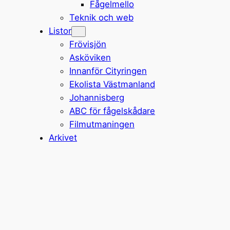
Fågelmello
Teknik och web
Listor
Frövisjön
Asköviken
Innanför Cityringen
Ekolista Västmanland
Johannisberg
ABC för fågelskådare
Filmutmaningen
Arkivet