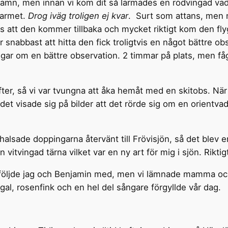
hamn, men innan vi kom dit så larmades en rödvingad vad
 larmet.
Drog iväg troligen ej kvar
. Surt som attans, men 
att den kommer tillbaka och mycket riktigt kom den flyg
snabbast att hitta den fick troligtvis en något bättre ob
ngar om en bättre observation. 2 timmar på plats, men fåg
ter, så vi var tvungna att åka hemåt med en skitobs. När
 det visade sig på bilder att det rörde sig om en orientvad
halsade doppingarna återvänt till Frövisjön, så det blev
itvingad tärna vilket var en ny art för mig i sjön. Riktigt
så följde jag och Benjamin med, men vi lämnade mamma och
rgal, rosenfink och en hel del sångare förgyllde vår dag.