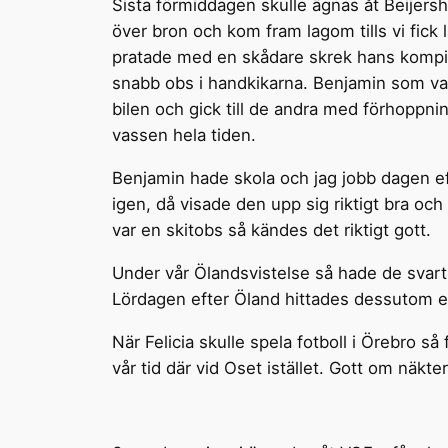
Sista förmiddagen skulle ägnas åt Beijers
över bron och kom fram lagom tills vi fick
pratade med en skådare skrek hans kompis 
snabb obs i handkikarna. Benjamin som var 
bilen och gick till de andra med förhoppni
vassen hela tiden.
Benjamin hade skola och jag jobb dagen ef
igen, då visade den upp sig riktigt bra och
var en skitobs så kändes det riktigt gott.
Under vår Ölandsvistelse så hade de svart
Lördagen efter Öland hittades dessutom en v
När Felicia skulle spela fotboll i Örebro 
vår tid där vid Oset istället. Gott om näkte