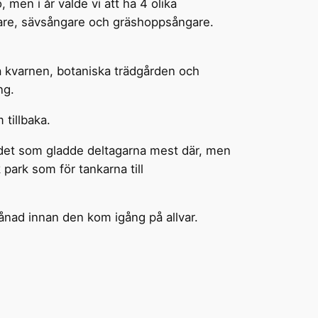
 men i år valde vi att ha 4 olika
ngare, sävsångare och gräshoppsångare.
a kvarnen, botaniska trädgården och
ng.
tillbaka.
det som gladde deltagarna mest där, men
 park som för tankarna till
ånad innan den kom igång på allvar.