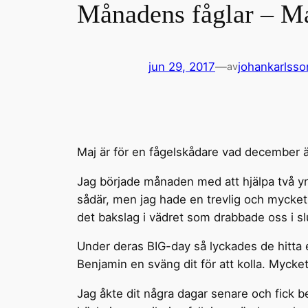
Månadens fåglar – M
jun 29, 2017
—
johankarlsso
av
Maj är för en fågelskådare vad december är
Jag började månaden med att hjälpa två 
sådär, men jag hade en trevlig och mycke
det bakslag i vädret som drabbade oss i slu
Under deras BIG-day så lyckades de hitta e
Benjamin en sväng dit för att kolla. Myck
Jag åkte dit några dagar senare och fick b