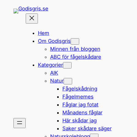
Hoppa
till
innehåll
Hem
Om Godisgris
Minnen från bloggen
ABC för fågelskådare
Kategorier
AIK
Natur
Fågelskådning
Fågelmemes
Fåglar jag fotat
Månadens fåglar
Här skådar jag
Saker skådare säger
Naturskoleblogg