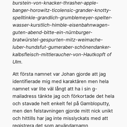
burstein-von-knacker-thrasher-apple-
banger-horowitz-ticolensic-grander-knotty-
spelltinkle-grandlich-grumblemeyer-spelter-
wasser-kurstlich-himble-eisenbahnwagen-
guten-abend-bitte-ein-nürnburger-
bratwürstel-gespurten-mitz-weimache-
luber-hundsfut-gumeraber-schönendanker-
kalbsfleisch-mittleraucher-von-Hautkopft of
Ulm.
Att första namnet var Johan gjorde att jag
identifierade mig med karaktären men hela
namnet var lite väl långt att ha i sin g-
mailadress tänkte jag och förkortade det hela
och stavade helt enkelt fel på Gambloputty,
men den felstavningen gjorde mitt nick unikt
och hittills har jag inte misslyckats med att
registrera det som användarnamn