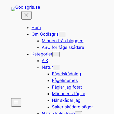
Hoppa
till
innehåll
Hem
Om Godisgris
Minnen från bloggen
ABC för fågelskådare
Kategorier
AIK
Natur
Fågelskådning
Fågelmemes
Fåglar jag fotat
Månadens fåglar
Här skådar jag
Saker skådare säger
Naturskoleblogg