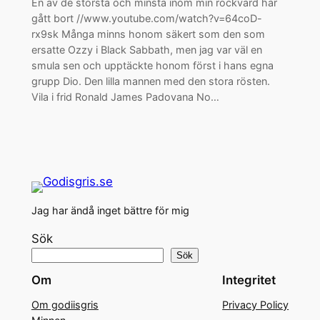
En av de största och minsta inom min rockvärd har
gått bort //www.youtube.com/watch?v=64coD-
rx9sk Många minns honom säkert som den som
ersatte Ozzy i Black Sabbath, men jag var väl en
smula sen och upptäckte honom först i hans egna
grupp Dio. Den lilla mannen med den stora rösten.
Vila i frid Ronald James Padovana No…
Jag har ändå inget bättre för mig
Sök
Sök
Om
Integritet
Om godiisgris
Privacy Policy