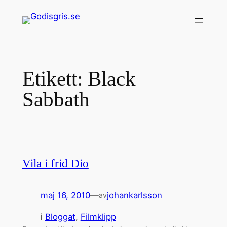
Hoppa
till
innehåll
Etikett:
Black
Sabbath
Vila i frid Dio
maj 16, 2010
—
johankarlsson
av
i
Bloggat
, 
Filmklipp