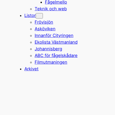
Fågelmello
Teknik och web
Listor
Frövisjön
Asköviken
Innanför Cityringen
Ekolista Västmanland
Johannisberg
ABC för fågelskådare
Filmutmaningen
Arkivet