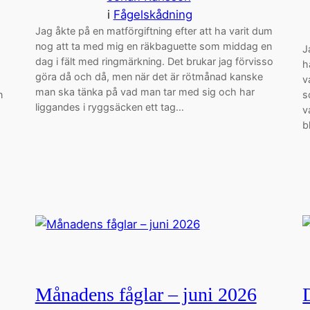
i
Fågelskådning
Jag åkte på en matförgiftning efter att ha varit dum
nog att ta med mig en räkbaguette som middag en
J
dag i fält med ringmärkning. Det brukar jag förvisso
h
göra då och då, men när det är rötmånad kanske
v
man ska tänka på vad man tar med sig och har
n
s
liggandes i ryggsäcken ett tag…
v
b
Månadens fåglar – juni 2026