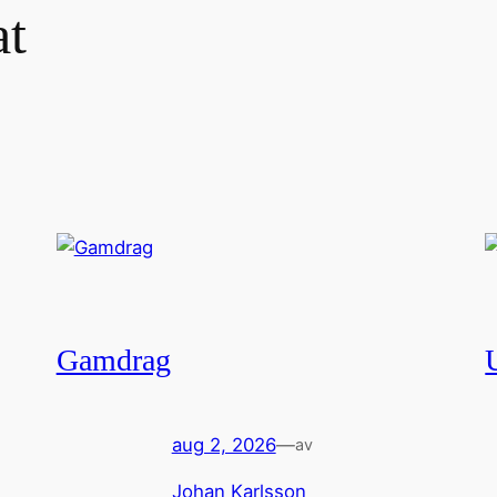
at
Gamdrag
aug 2, 2026
—
av
Johan Karlsson