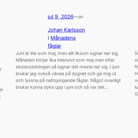
jul 9, 2026
—
av
Johan Karlsson
i
Månadens
fåglar
Juni är lite som maj, men allt liksom lugnar ner sig.
S
Månaden börjar lika intensivt som maj men efter
s
skolavslutningen så lugnar det mesta ner sig. I juni
f
r
brukar jag också vända på dygnet och ge mig ut
H
e
och lyssna på nattsjungande fåglar. Något ovanligt
o
brukar kunna dyka upp i juni och så var det…
l
er
G
k