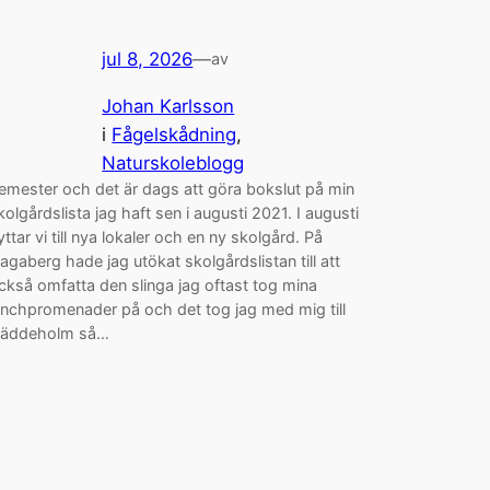
jul 8, 2026
—
av
Johan Karlsson
i
Fågelskådning
, 
Naturskoleblogg
emester och det är dags att göra bokslut på min
kolgårdslista jag haft sen i augusti 2021. I augusti
lyttar vi till nya lokaler och en ny skolgård. På
agaberg hade jag utökat skolgårdslistan till att
ckså omfatta den slinga jag oftast tog mina
unchpromenader på och det tog jag med mig till
äddeholm så…