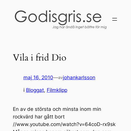
Hoppa
till
innehåll
Vila i frid Dio
maj 16, 2010
—
johankarlsson
av
i
Bloggat
, 
Filmklipp
En av de största och minsta inom min
rockvärd har gått bort
//www.youtube.com/watch?v=64coD-rx9sk