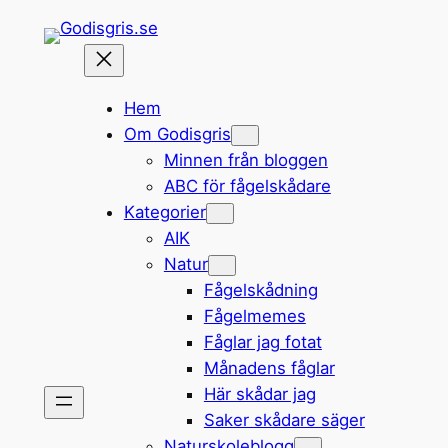
Hoppa
till
innehåll
Hem
Om Godisgris
Minnen från bloggen
ABC för fågelskådare
Kategorier
AIK
Natur
Fågelskådning
Fågelmemes
Fåglar jag fotat
Månadens fåglar
Här skådar jag
Saker skådare säger
Naturskoleblogg