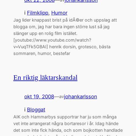
i
Filmklipp
, 
Humor
Jag lider knappast brist på idÃ©er och uppslag att
blogga om, jag har bara ingen större lust så jag
slänger upp en rolig film istället.
[youtube://www.youtube.com/watch?
v=VuqTFk5GBAI] henrik dorsin, grotesco, bästa
sommaren, humor, bestefar
En riktig läktarskandal
okt 19, 2008
—
johankarlsson
av
i
Bloggat
AIK och Hammarbys supportrar har ju som många
vet inte arrangerat några bortaresor i år. Idag hände
det som inte fick hända, och som bojkotten handlade