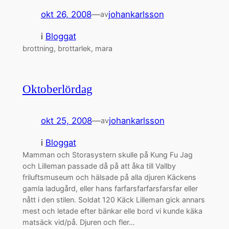
okt 26, 2008
—
johankarlsson
av
i
Bloggat
brottning, brottarlek, mara
Oktoberlördag
okt 25, 2008
—
johankarlsson
av
i
Bloggat
Mamman och Storasystern skulle på Kung Fu Jag
och Lilleman passade då på att åka till Vallby
friluftsmuseum och hälsade på alla djuren Käckens
gamla ladugård, eller hans farfarsfarfarsfarsfar eller
nått i den stilen. Soldat 120 Käck Lilleman gick annars
mest och letade efter bänkar elle bord vi kunde käka
matsäck vid/på. Djuren och fler…