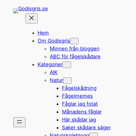
Hoppa
till
innehåll
Hem
Om Godisgris
Minnen från bloggen
ABC för fågelskådare
Kategorier
AIK
Natur
Fågelskådning
Fågelmemes
Fåglar jag fotat
Månadens fåglar
Här skådar jag
Saker skådare säger
Naturskoleblogg