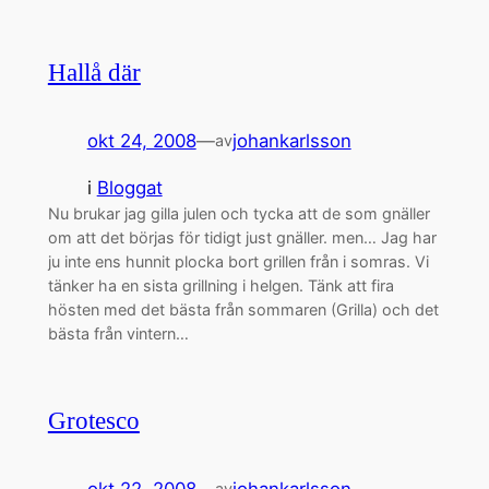
Hallå där
okt 24, 2008
—
johankarlsson
av
i
Bloggat
Nu brukar jag gilla julen och tycka att de som gnäller
om att det börjas för tidigt just gnäller. men… Jag har
ju inte ens hunnit plocka bort grillen från i somras. Vi
tänker ha en sista grillning i helgen. Tänk att fira
hösten med det bästa från sommaren (Grilla) och det
bästa från vintern…
Grotesco
okt 22, 2008
—
johankarlsson
av