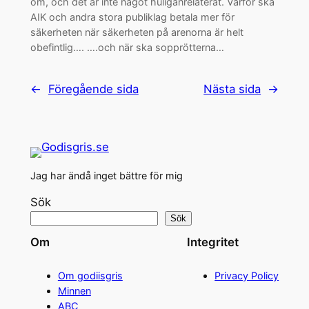
om, och det är inte något huliganrelaterat. Varför ska
AIK och andra stora publiklag betala mer för
säkerheten när säkerheten på arenorna är helt
obefintlig…. ….och när ska sopprötterna…
←
Föregående sida
Nästa sida
→
Jag har ändå inget bättre för mig
Sök
Sök
Om
Integritet
Om godiisgris
Privacy Policy
Minnen
ABC