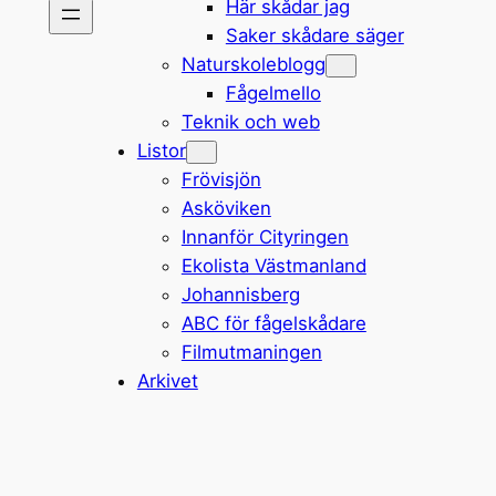
Här skådar jag
Saker skådare säger
Naturskoleblogg
Fågelmello
Teknik och web
Listor
Frövisjön
Asköviken
Innanför Cityringen
Ekolista Västmanland
Johannisberg
ABC för fågelskådare
Filmutmaningen
Arkivet