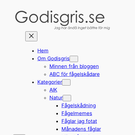
Hoppa
till
innehåll
Hem
Om Godisgris
Minnen från bloggen
ABC för fågelskådare
Kategorier
AIK
Natur
Fågelskådning
Fågelmemes
Fåglar jag fotat
Månadens fåglar