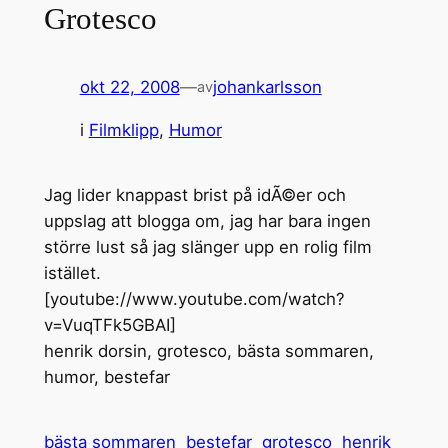
Grotesco
okt 22, 2008
—
johankarlsson
av
i
Filmklipp
, 
Humor
Jag lider knappast brist på idÃ©er och
uppslag att blogga om, jag har bara ingen
större lust så jag slänger upp en rolig film
istället.
[youtube://www.youtube.com/watch?
v=VuqTFk5GBAI]
henrik dorsin, grotesco, bästa sommaren,
humor, bestefar
bästa sommaren
bestefar
grotesco
henrik