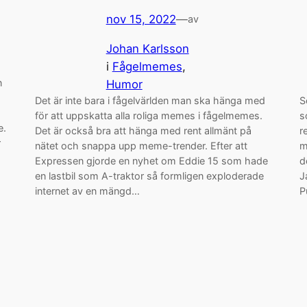
nov 15, 2022
—
av
Johan Karlsson
i
Fågelmemes
, 
n
Humor
Det är inte bara i fågelvärlden man ska hänga med
S
för att uppskatta alla roliga memes i fågelmemes.
s
e.
Det är också bra att hänga med rent allmänt på
r
r
nätet och snappa upp meme-trender. Efter att
m
Expressen gjorde en nyhet om Eddie 15 som hade
d
en lastbil som A-traktor så formligen exploderade
J
internet av en mängd…
P