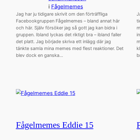
i
Fågelmemes
Jag har ju tidigare skrivit om den förträffliga
J
Facebookgruppen Fågelmemes – bland annat här
t
och här. Själv försöker jag så gott jag kan bidra i
m
gruppen. Ibland lyckas det riktigt bra – ibland faller
i
det platt. Jag började skriva ett inlägg där jag
m
tänkte samla mina memes med flest reaktioner. Det
k
blev dock en ganska…
b
Fågelmemes Eddie 15