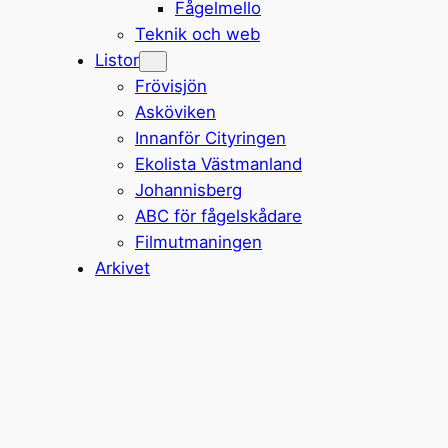
Fågelmello
Teknik och web
Listor
Frövisjön
Asköviken
Innanför Cityringen
Ekolista Västmanland
Johannisberg
ABC för fågelskådare
Filmutmaningen
Arkivet