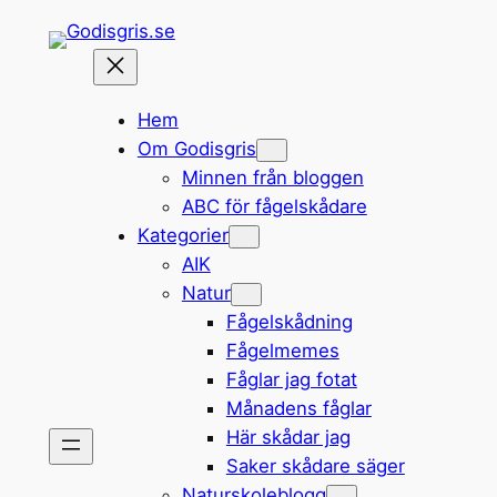
Hoppa
till
innehåll
Hem
Om Godisgris
Minnen från bloggen
ABC för fågelskådare
Kategorier
AIK
Natur
Fågelskådning
Fågelmemes
Fåglar jag fotat
Månadens fåglar
Här skådar jag
Saker skådare säger
Naturskoleblogg