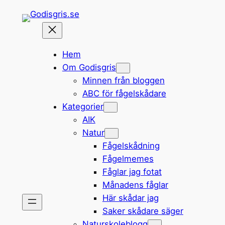
Hoppa
till
innehåll
Hem
Om Godisgris
Minnen från bloggen
ABC för fågelskådare
Kategorier
AIK
Natur
Fågelskådning
Fågelmemes
Fåglar jag fotat
Månadens fåglar
Här skådar jag
Saker skådare säger
Naturskoleblogg