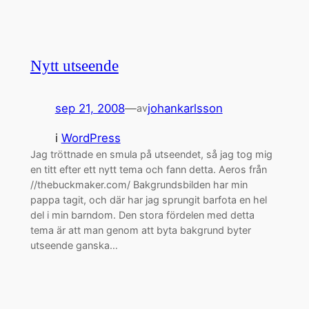
Nytt utseende
sep 21, 2008
—
johankarlsson
av
i
WordPress
Jag tröttnade en smula på utseendet, så jag tog mig
en titt efter ett nytt tema och fann detta. Aeros från
//thebuckmaker.com/ Bakgrundsbilden har min
pappa tagit, och där har jag sprungit barfota en hel
del i min barndom. Den stora fördelen med detta
tema är att man genom att byta bakgrund byter
utseende ganska…