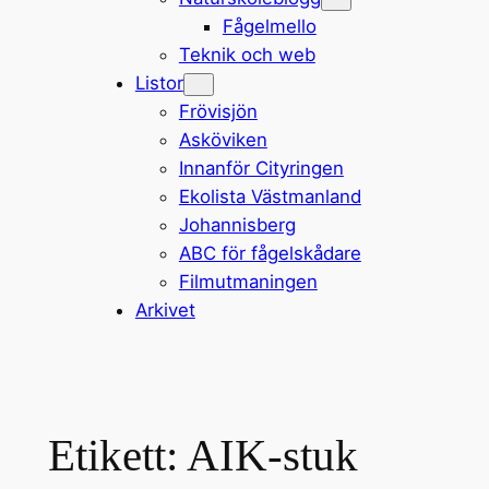
Fågelmello
Teknik och web
Listor
Frövisjön
Asköviken
Innanför Cityringen
Ekolista Västmanland
Johannisberg
ABC för fågelskådare
Filmutmaningen
Arkivet
Etikett:
AIK-stuk