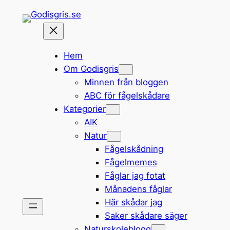
Hoppa
till
innehåll
Hem
Om Godisgris
Minnen från bloggen
ABC för fågelskådare
Kategorier
AIK
Natur
Fågelskådning
Fågelmemes
Fåglar jag fotat
Månadens fåglar
Här skådar jag
Saker skådare säger
Naturskoleblogg