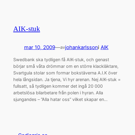
AIK-stuk
mar 10, 2009
—
johankarlsson
i
AIK
av
Swedbank ska tydligen få AIK-stuk, och genast
börjar små våta drömmar om en större klackläktare,
Svartgula stolar som formar bokstäverna A.I.K över
hela långsidan. Ja tjena, Vi hyr arenan. Nej AIK-stuk =
fullsatt, så tydligen kommer det ingå 20 000
arbetslösa bilarbetare från polen i hyran. Alla
sjungandes – ”Alla hatar oss” vilket skapar en…