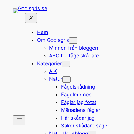
Hoppa
till
innehåll
Hem
Om Godisgris
Minnen från bloggen
ABC för fågelskådare
Kategorier
AIK
Natur
Fågelskådning
Fågelmemes
Fåglar jag fotat
Månadens fåglar
Här skådar jag
Saker skådare säger
Naturskoleblogg