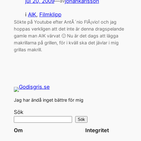
jul 20, 2009
—
johankarlsson
av
i
AIK
, 
Filmklipp
Sökte på Youtube efter AntÃ´nio FlÃ¡vio! och jag
hoppas verkligen att det inte är denna dragspelande
gamle man AIK värvat 🙂 Nu är det dags att lägga
makrillarna på grillen, för i kväll ska det jävlar i mig
grillas makrill.
Jag har ändå inget bättre för mig
Sök
Sök
Om
Integritet