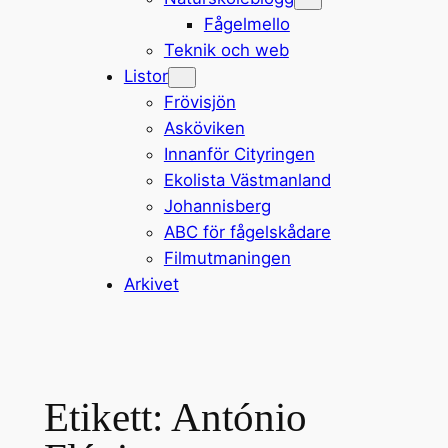
Fågelmello
Teknik och web
Listor
Frövisjön
Asköviken
Innanför Cityringen
Ekolista Västmanland
Johannisberg
ABC för fågelskådare
Filmutmaningen
Arkivet
Etikett:
António