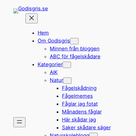
Hoppa
till
innehåll
Hem
Om Godisgris
Minnen från bloggen
ABC för fågelskådare
Kategorier
AIK
Natur
Fågelskådning
Fågelmemes
Fåglar jag fotat
Månadens fåglar
Här skådar jag
Saker skådare säger
Naturskoleblogg