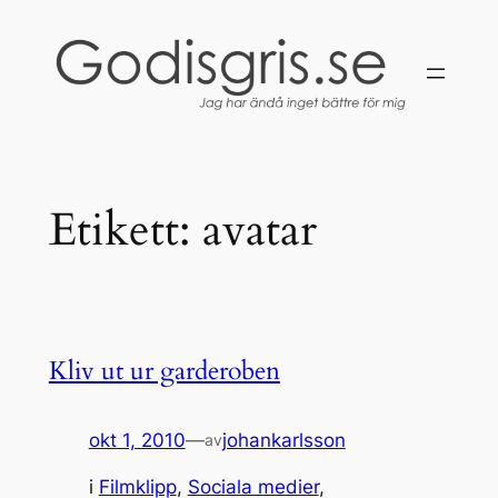
Hoppa
till
innehåll
Etikett:
avatar
Kliv ut ur garderoben
okt 1, 2010
—
johankarlsson
av
i
Filmklipp
, 
Sociala medier
, 