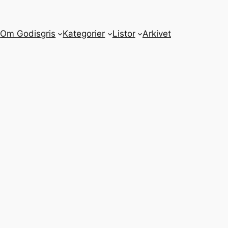
m
Om Godisgris
Kategorier
Listor
Arkivet