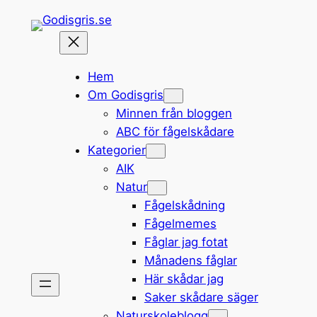
Hoppa
till
innehåll
Hem
Om Godisgris
Minnen från bloggen
ABC för fågelskådare
Kategorier
AIK
Natur
Fågelskådning
Fågelmemes
Fåglar jag fotat
Månadens fåglar
Här skådar jag
Saker skådare säger
Naturskoleblogg