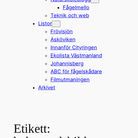
Fågelmello
Teknik och web
Listor
Frövisjön
Asköviken
Innanför Cityringen
Ekolista Västmanland
Johannisberg
ABC för fågelskådare
Filmutmaningen
Arkivet
Etikett: