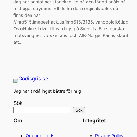
Jag har bantat ner storleken lite på den för att snåla på
mitt eget utrymme, vill du ha den i orginalstorlek så
finns den här
//img515.imageshack.us/img515/3135/ivanobolojk6.jpg
OsloHolm skriver till vardags på Svenska Fans norska
motsvarighet Norske fans, och AIK-Norge. Känns skönt
att…
Jag har ändå inget bättre för mig
Sök
Sök
Om
Integritet
Om godiisgris
Privacy Policy