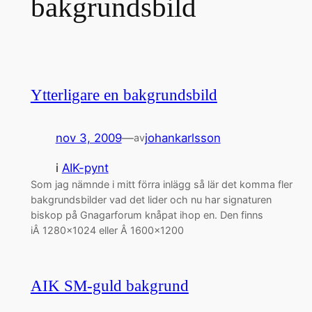
bakgrundsbild
Ytterligare en bakgrundsbild
nov 3, 2009
—
johankarlsson
av
i
AIK-pynt
Som jag nämnde i mitt förra inlägg så lär det komma fler
bakgrundsbilder vad det lider och nu har signaturen
biskop på Gnagarforum knåpat ihop en. Den finns
iÂ 1280×1024 eller Â 1600×1200
AIK SM-guld bakgrund