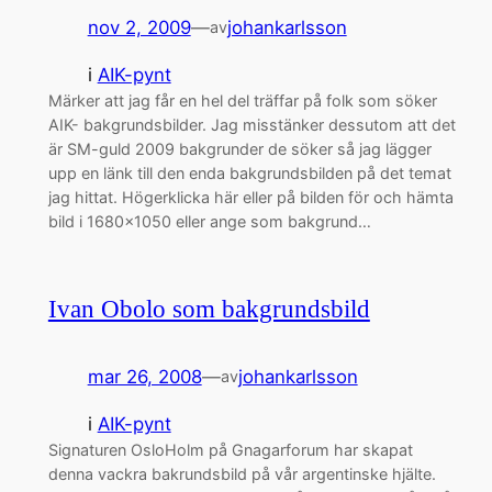
nov 2, 2009
—
johankarlsson
av
i
AIK-pynt
Märker att jag får en hel del träffar på folk som söker
AIK- bakgrundsbilder. Jag misstänker dessutom att det
är SM-guld 2009 bakgrunder de söker så jag lägger
upp en länk till den enda bakgrundsbilden på det temat
jag hittat. Högerklicka här eller på bilden för och hämta
bild i 1680×1050 eller ange som bakgrund…
Ivan Obolo som bakgrundsbild
mar 26, 2008
—
johankarlsson
av
i
AIK-pynt
Signaturen OsloHolm på Gnagarforum har skapat
denna vackra bakrundsbild på vår argentinske hjälte.