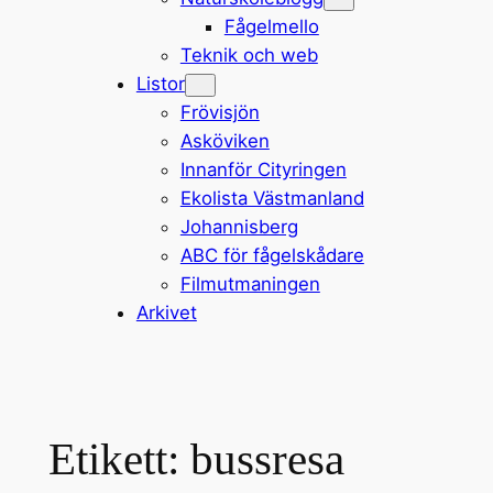
Fågelmello
Teknik och web
Listor
Frövisjön
Asköviken
Innanför Cityringen
Ekolista Västmanland
Johannisberg
ABC för fågelskådare
Filmutmaningen
Arkivet
Etikett:
bussresa