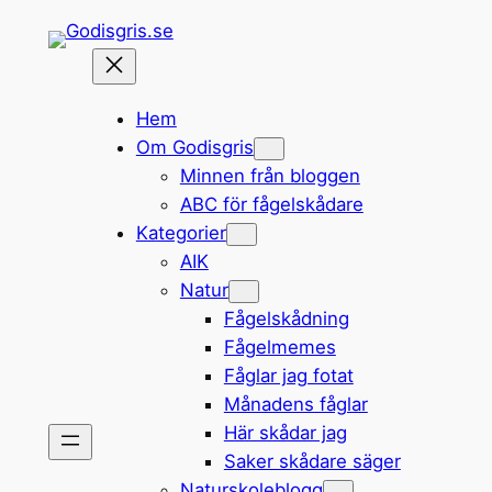
Hoppa
till
innehåll
Hem
Om Godisgris
Minnen från bloggen
ABC för fågelskådare
Kategorier
AIK
Natur
Fågelskådning
Fågelmemes
Fåglar jag fotat
Månadens fåglar
Här skådar jag
Saker skådare säger
Naturskoleblogg