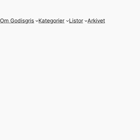
m
Om Godisgris
Kategorier
Listor
Arkivet