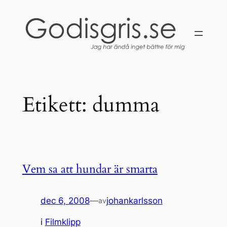
Hoppa
till
innehåll
Etikett:
dumma
Vem sa att hundar är smarta
dec 6, 2008
—
johankarlsson
av
i
Filmklipp