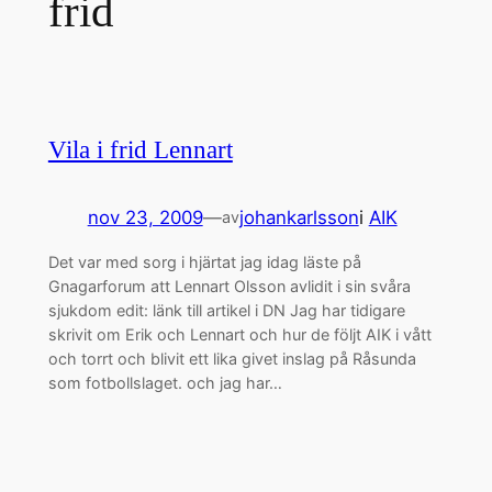
frid
Vila i frid Lennart
nov 23, 2009
—
johankarlsson
i
AIK
av
Det var med sorg i hjärtat jag idag läste på
Gnagarforum att Lennart Olsson avlidit i sin svåra
sjukdom edit: länk till artikel i DN Jag har tidigare
skrivit om Erik och Lennart och hur de följt AIK i vått
och torrt och blivit ett lika givet inslag på Råsunda
som fotbollslaget. och jag har…