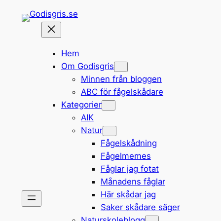
Hoppa
till
innehåll
Hem
Om Godisgris
Minnen från bloggen
ABC för fågelskådare
Kategorier
AIK
Natur
Fågelskådning
Fågelmemes
Fåglar jag fotat
Månadens fåglar
Här skådar jag
Saker skådare säger
Naturskoleblogg