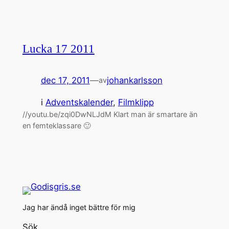
Lucka 17 2011
dec 17, 2011
—
johankarlsson
av
i
Adventskalender
, 
Filmklipp
//youtu.be/zqi0DwNLJdM Klart man är smartare än
en femteklassare 🙂
Jag har ändå inget bättre för mig
Sök