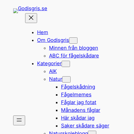
Hoppa
till
innehåll
Hem
Om Godisgris
Minnen från bloggen
ABC för fågelskådare
Kategorier
AIK
Natur
Fågelskådning
Fågelmemes
Fåglar jag fotat
Månadens fåglar
Här skådar jag
Saker skådare säger
Naturskoleblogg