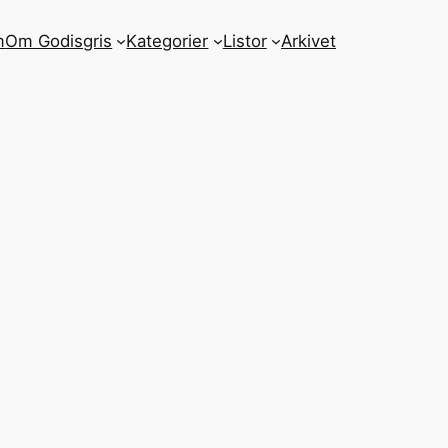
m
Om Godisgris
Kategorier
Listor
Arkivet