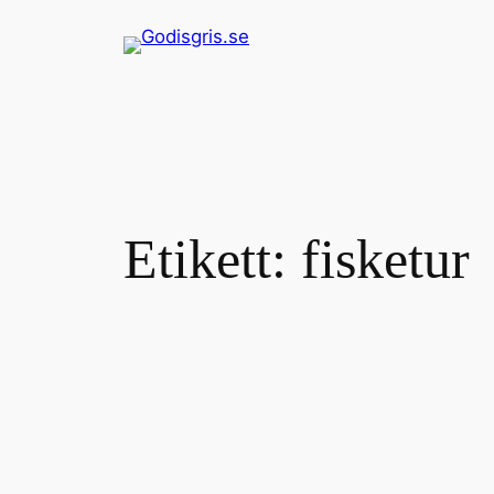
Hoppa
till
innehåll
Etikett:
fisketur