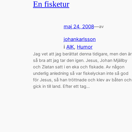
En fisketur
maj 24, 2008
—
av
johankarlsson
i
AIK
, 
Humor
Jag vet att jag berättat denna tidigare, men den är
så bra att jag tar den igen. Jesus, Johan Mjällby
och Zlatan satt i en eka och fiskade. Av någon
underlig anledning så var fiskelyckan inte så god
för Jesus, så han tröttnade och klev av båten och
gick in till land. Efter ett tag…