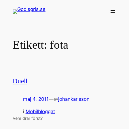
Hoppa
till
innehåll
Etikett:
fota
Duell
maj 4, 2011
—
johankarlsson
av
i
Mobilbloggat
Vem drar först?