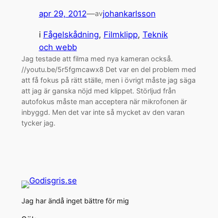
apr 29, 2012
—
johankarlsson
av
i
Fågelskådning
, 
Filmklipp
, 
Teknik
och webb
Jag testade att filma med nya kameran också.
//youtu.be/5r5fgmcawx8 Det var en del problem med
att få fokus på rätt ställe, men i övrigt måste jag säga
att jag är ganska nöjd med klippet. Störljud från
autofokus måste man acceptera när mikrofonen är
inbyggd. Men det var inte så mycket av den varan
tycker jag.
Jag har ändå inget bättre för mig