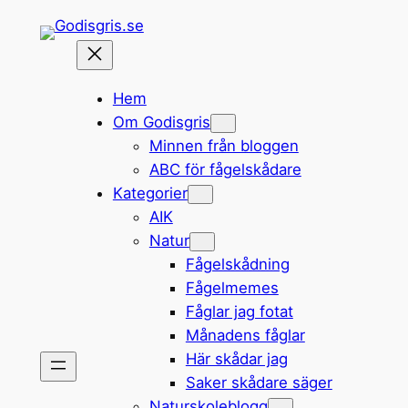
Hoppa
till
innehåll
Hem
Om Godisgris
Minnen från bloggen
ABC för fågelskådare
Kategorier
AIK
Natur
Fågelskådning
Fågelmemes
Fåglar jag fotat
Månadens fåglar
Här skådar jag
Saker skådare säger
Naturskoleblogg