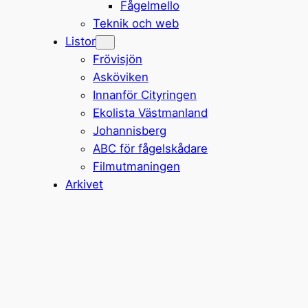
Fågelmello
Teknik och web
Listor
Frövisjön
Asköviken
Innanför Cityringen
Ekolista Västmanland
Johannisberg
ABC för fågelskådare
Filmutmaningen
Arkivet