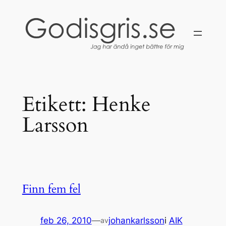
Hoppa
till
innehåll
Etikett:
Henke
Larsson
Finn fem fel
feb 26, 2010
—
johankarlsson
i
AIK
av