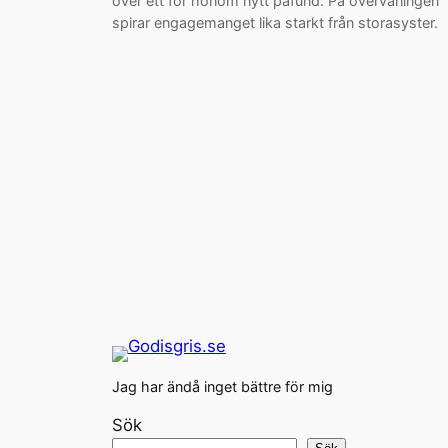
över ett för honom nytt påfund. På övervåningen
spirar engagemanget lika starkt från storasyster.
Jag har ändå inget bättre för mig
Sök