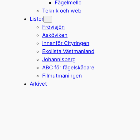
Fågelmello
Teknik och web
Listor
Frövisjön
Asköviken
Innanför Cityringen
Ekolista Västmanland
Johannisberg
ABC för fågelskådare
Filmutmaningen
Arkivet