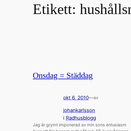
Etikett:
hushålls
Onsdag = Städdag
okt 6, 2010
—
av
johankarlsson
i
Radhusblogg
Jag är grymt imponerad av min sons entusiasm