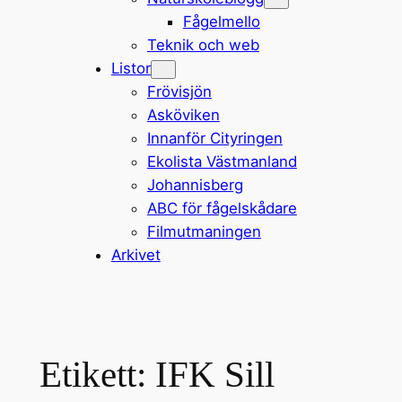
Fågelmello
Teknik och web
Listor
Frövisjön
Asköviken
Innanför Cityringen
Ekolista Västmanland
Johannisberg
ABC för fågelskådare
Filmutmaningen
Arkivet
Etikett:
IFK Sill