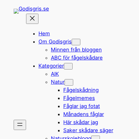
Hoppa
till
innehåll
Hem
Om Godisgris
Minnen från bloggen
ABC för fågelskådare
Kategorier
AIK
Natur
Fågelskådning
Fågelmemes
Fåglar jag fotat
Månadens fåglar
Här skådar jag
Saker skådare säger
Naturskoleblogg