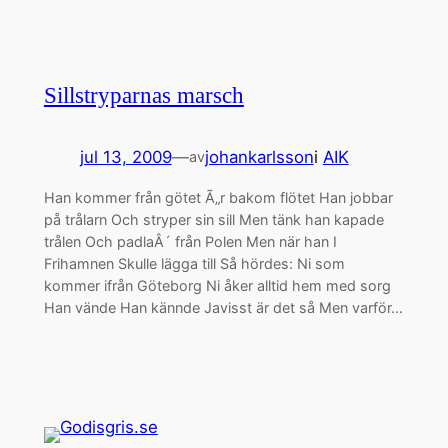
Sillstryparnas marsch
jul 13, 2009
—
johankarlsson
i
AIK
av
Han kommer från götet Ã„r bakom flötet Han jobbar
på trålarn Och stryper sin sill Men tänk han kapade
trålen Och padlaÂ´ från Polen Men när han I
Frihamnen Skulle lägga till Så hördes: Ni som
kommer ifrån Göteborg Ni åker alltid hem med sorg
Han vände Han kännde Javisst är det så Men varför…