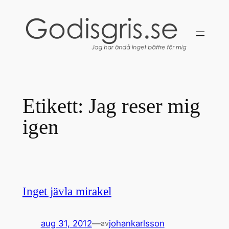
Hoppa
till
innehåll
Etikett:
Jag reser mig
igen
Inget jävla mirakel
aug 31, 2012
—
johankarlsson
av