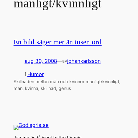
manligt/kvinnligt
En bild säger mer än tusen ord
aug 30, 2008
—
johankarlsson
av
i
Humor
Skillnaden mellan män och kvinnor manligt/kvinnligt,
man, kvinna, skillnad, genus
Jag har ändå inget bättre för mig