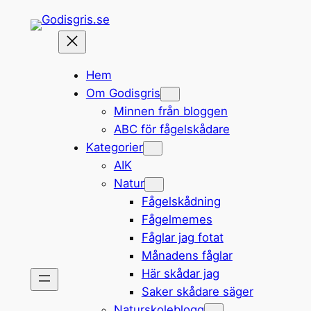
Hoppa
till
innehåll
Hem
Om Godisgris
Minnen från bloggen
ABC för fågelskådare
Kategorier
AIK
Natur
Fågelskådning
Fågelmemes
Fåglar jag fotat
Månadens fåglar
Här skådar jag
Saker skådare säger
Naturskoleblogg