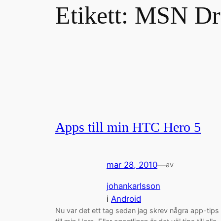
Etikett:
MSN Dr
Apps till min HTC Hero 5
mar 28, 2010
—
av
johankarlsson
i
Android
Nu var det ett tag sedan jag skrev några app-tips