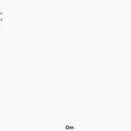
ar
jd
…
Om