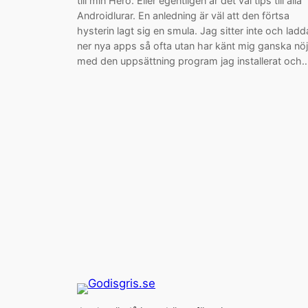
till min Hero. Eller egentligen är det väl tips till alla
Androidlurar. En anledning är väl att den förtsa
hysterin lagt sig en smula. Jag sitter inte och ladd
ner nya apps så ofta utan har känt mig ganska nö
med den uppsättning program jag installerat och