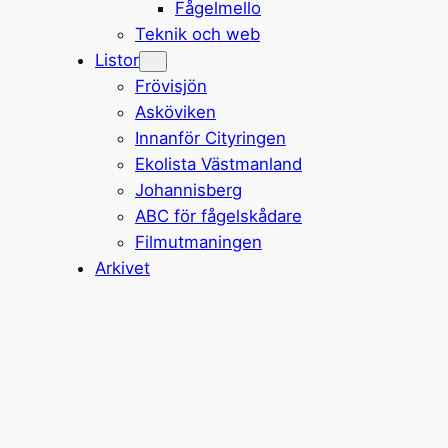
Fågelmello
Teknik och web
Listor
Frövisjön
Asköviken
Innanför Cityringen
Ekolista Västmanland
Johannisberg
ABC för fågelskådare
Filmutmaningen
Arkivet