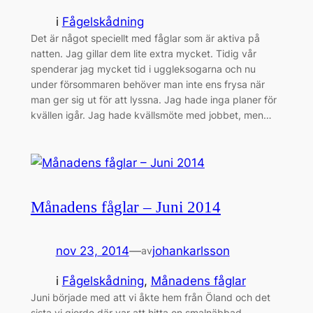
i
Fågelskådning
Det är något speciellt med fåglar som är aktiva på
natten. Jag gillar dem lite extra mycket. Tidig vår
spenderar jag mycket tid i uggleksogarna och nu
under försommaren behöver man inte ens frysa när
man ger sig ut för att lyssna. Jag hade inga planer för
kvällen igår. Jag hade kvällsmöte med jobbet, men…
Månadens fåglar – Juni 2014
nov 23, 2014
—
johankarlsson
av
i
Fågelskådning
, 
Månadens fåglar
Juni började med att vi åkte hem från Öland och det
sista vi gjorde där var att hitta en smalnäbbad