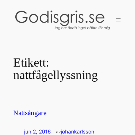
Hoppa
till
innehåll
Etikett:
nattfågellyssning
Nattsångare
jun 2, 2016
—
johankarlsson
av