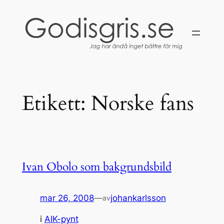
Hoppa
till
innehåll
Etikett:
Norske fans
Ivan Obolo som bakgrundsbild
mar 26, 2008
—
johankarlsson
av
i
AIK-pynt