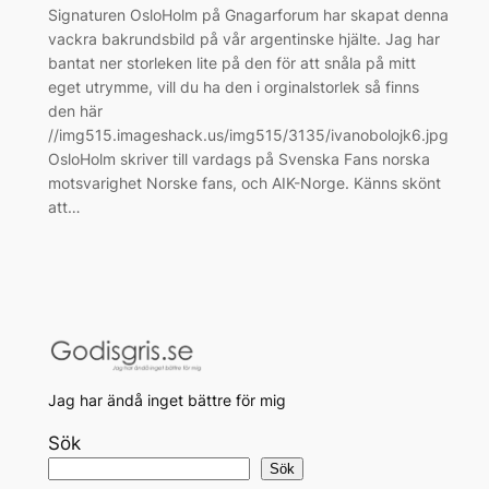
Signaturen OsloHolm på Gnagarforum har skapat denna
vackra bakrundsbild på vår argentinske hjälte. Jag har
bantat ner storleken lite på den för att snåla på mitt
eget utrymme, vill du ha den i orginalstorlek så finns
den här
//img515.imageshack.us/img515/3135/ivanobolojk6.jpg
OsloHolm skriver till vardags på Svenska Fans norska
motsvarighet Norske fans, och AIK-Norge. Känns skönt
att…
Jag har ändå inget bättre för mig
Sök
Sök