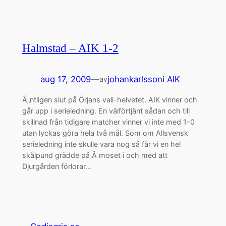
Halmstad – AIK 1-2
aug 17, 2009
—
johankarlsson
i
AIK
av
Ã„ntligen slut på Örjans vall-helvetet. AIK vinner och
går upp i serieledning. En välförtjänt sådan och till
skillnad från tidigare matcher vinner vi inte med 1-0
utan lyckas göra hela två mål. Som om Allsvensk
serieledning inte skulle vara nog så får vi en hel
skålpund grädde på Â moset i och med att
Djurgården förlorar…