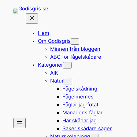
Hoppa
till
innehåll
Hem
Om Godisgris
Minnen från bloggen
ABC för fågelskådare
Kategorier
AIK
Natur
Fågelskådning
Fågelmemes
Fåglar jag fotat
Månadens fåglar
Här skådar jag
Saker skådare säger
Naturskoleblogg