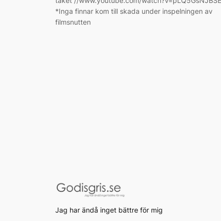
taket //www.youtube.com/watch?v=pLQ5GsNJBS
*Inga finnar kom till skada under inspelningen av
filmsnutten
Jag har ändå inget bättre för mig