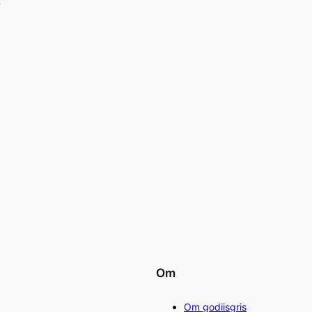
E
Om
Om godiisgris