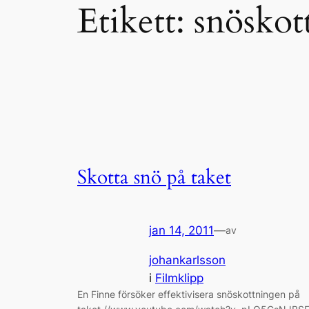
Etikett:
snöskot
Skotta snö på taket
jan 14, 2011
—
av
johankarlsson
i
Filmklipp
En Finne försöker effektivisera snöskottningen på