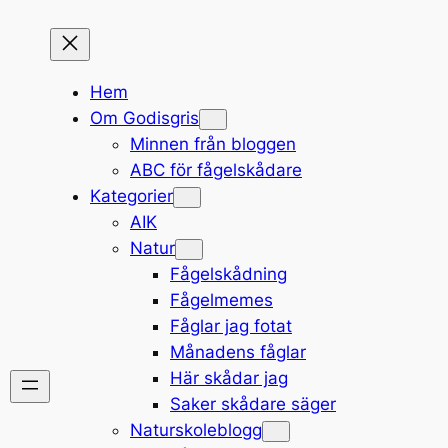
Hem
Om Godisgris
Minnen från bloggen
ABC för fågelskådare
Kategorier
AIK
Natur
Fågelskådning
Fågelmemes
Fåglar jag fotat
Månadens fåglar
Här skådar jag
Saker skådare säger
Naturskoleblogg