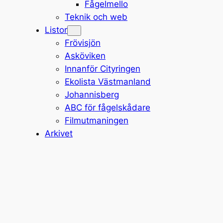
Fågelmello
Teknik och web
Listor
Frövisjön
Asköviken
Innanför Cityringen
Ekolista Västmanland
Johannisberg
ABC för fågelskådare
Filmutmaningen
Arkivet