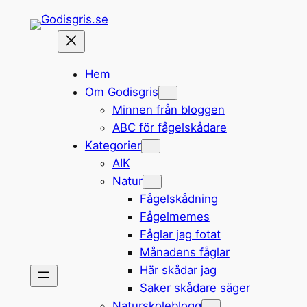
Hoppa
till
innehåll
Hem
Om Godisgris
Minnen från bloggen
ABC för fågelskådare
Kategorier
AIK
Natur
Fågelskådning
Fågelmemes
Fåglar jag fotat
Månadens fåglar
Här skådar jag
Saker skådare säger
Naturskoleblogg