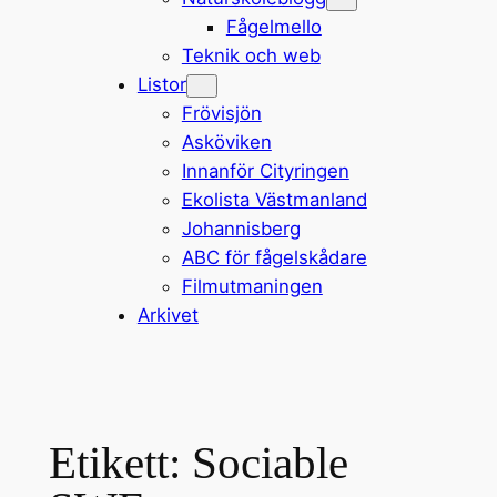
Fågelmello
Teknik och web
Listor
Frövisjön
Asköviken
Innanför Cityringen
Ekolista Västmanland
Johannisberg
ABC för fågelskådare
Filmutmaningen
Arkivet
Etikett:
Sociable