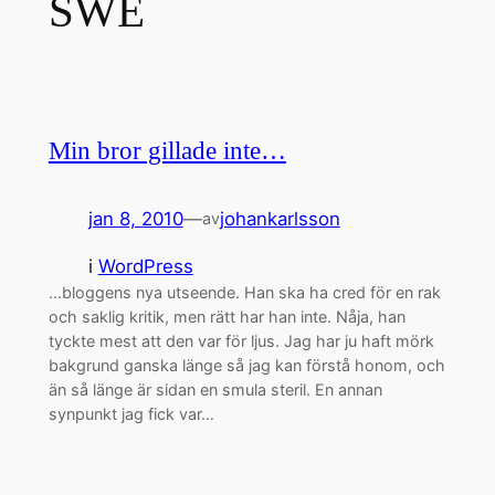
SWE
Min bror gillade inte…
jan 8, 2010
—
johankarlsson
av
i
WordPress
…bloggens nya utseende. Han ska ha cred för en rak
och saklig kritik, men rätt har han inte. Nåja, han
tyckte mest att den var för ljus. Jag har ju haft mörk
bakgrund ganska länge så jag kan förstå honom, och
än så länge är sidan en smula steril. En annan
synpunkt jag fick var…