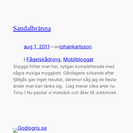
Sandalbränna
aug 1, 2011
—
johankarlsson
av
i
Fågelskådning
, 
Mobilbloggat
Snygga fötter man har, nyligen kompletterade med
några mysiga myggbett. Gårdagens sökande efter
fjällgås gav inget resultat, däremot såg jag de flesta
änder man kan tänka sig. (Jag menar olika arter nu
Tony.) Nu packar vi matsäck och åker till Jokkmokk.