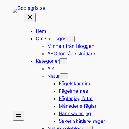
Hoppa
till
innehåll
Hem
Om Godisgris
Minnen från bloggen
ABC för fågelskådare
Kategorier
AIK
Natur
Fågelskådning
Fågelmemes
Fåglar jag fotat
Månadens fåglar
Här skådar jag
Saker skådare säger
Naturskoleblogg