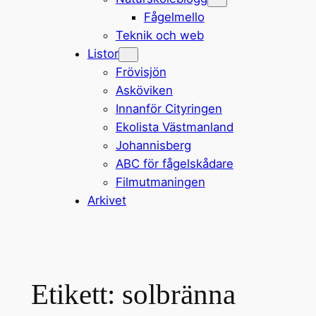
Fågelmello
Teknik och web
Listor
Frövisjön
Asköviken
Innanför Cityringen
Ekolista Västmanland
Johannisberg
ABC för fågelskådare
Filmutmaningen
Arkivet
Etikett:
solbränna