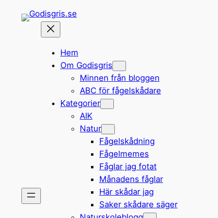
Hoppa
till
innehåll
Hem
Om Godisgris
Minnen från bloggen
ABC för fågelskådare
Kategorier
AIK
Natur
Fågelskådning
Fågelmemes
Fåglar jag fotat
Månadens fåglar
Här skådar jag
Saker skådare säger
Naturskoleblogg