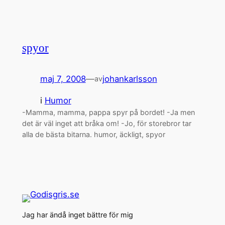
spyor
maj 7, 2008
—
johankarlsson
av
i
Humor
-Mamma, mamma, pappa spyr på bordet! -Ja men
det är väl inget att bråka om! -Jo, för storebror tar
alla de bästa bitarna. humor, äckligt, spyor
Jag har ändå inget bättre för mig