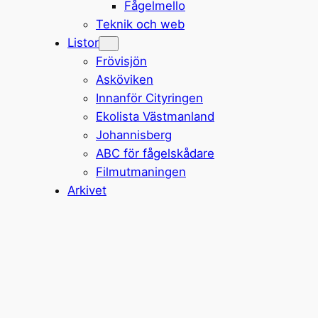
Fågelmello
Teknik och web
Listor
Frövisjön
Asköviken
Innanför Cityringen
Ekolista Västmanland
Johannisberg
ABC för fågelskådare
Filmutmaningen
Arkivet