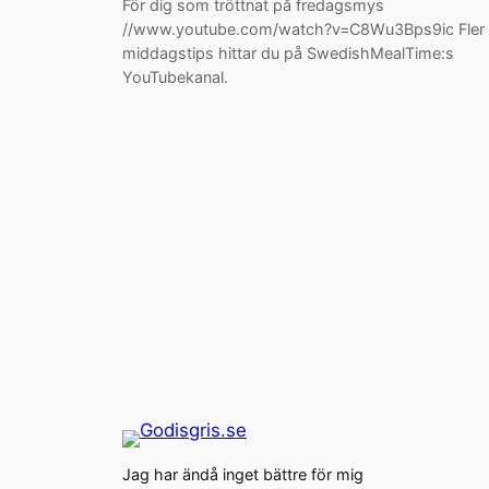
För dig som tröttnat på fredagsmys
//www.youtube.com/watch?v=C8Wu3Bps9ic Fler
middagstips hittar du på SwedishMealTime:s
YouTubekanal.
Jag har ändå inget bättre för mig