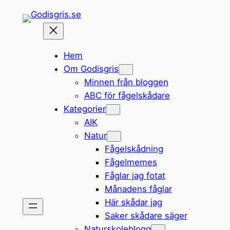
Hoppa
till
innehåll
Hem
Om Godisgris
Minnen från bloggen
ABC för fågelskådare
Kategorier
AIK
Natur
Fågelskådning
Fågelmemes
Fåglar jag fotat
Månadens fåglar
Här skådar jag
Saker skådare säger
Naturskoleblogg