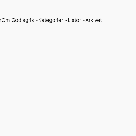
m
Om Godisgris
Kategorier
Listor
Arkivet