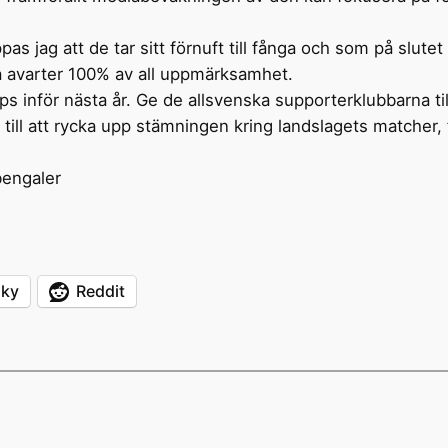
 jag att de tar sitt förnuft till fånga och som på slutet 
lla avarter 100% av all uppmärksamhet.
tips inför nästa år. Ge de allsvenska supporterklubbarna 
till att rycka upp stämningen kring landslagets matcher, för
bengaler
sky
Reddit