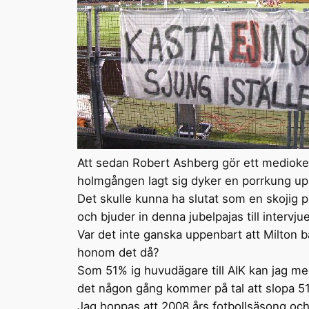
Att sedan Robert Ashberg gör ett medioker
holmgången lagt sig dyker en porrkung up
Det skulle kunna ha slutat som en skojig p
och bjuder in denna jubelpajas till interv
Var det inte ganska uppenbart att Milton bara
honom det då?
Som 51% ig huvudägare till AIK kan jag med
det någon gång kommer på tal att slopa 5
Jag hoppas att 2008 års fotbollsäsong och