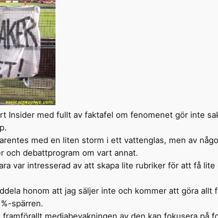
t Insider med fullt av faktafel om fenomenet gör inte sa
p.
arentes med en liten storm i ett vattenglas, men av någo
juer och debattprogram om vart annat.
 var intresserad av att skapa lite rubriker för att få lite 
dela honom att jag säljer inte och kommer att göra allt 
1%-spärren.
 framförallt mediabevakningen av den kan fokusera på fo