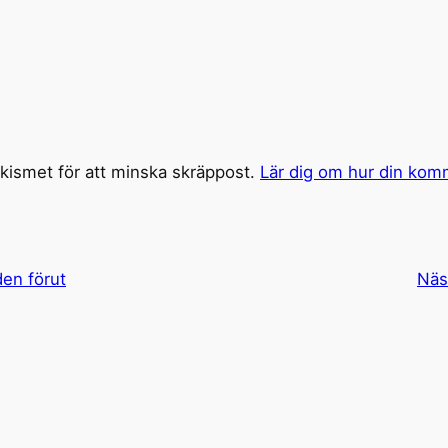
ismet för att minska skräppost.
Lär dig om hur din kom
den förut
Näs