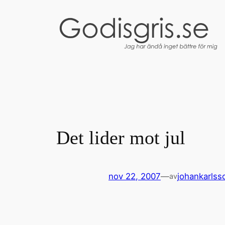
Hoppa
till
innehåll
Det lider mot jul
nov 22, 2007
—
johankarlss
av