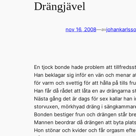
Drängjävel
nov 16, 2008
—
johankarlss
av
En tjock bonde hade problem att tillfredsst
Han beklagar sig inför en vän och menar at
för varm och svettig för att hålla på tills 
Han får då rådet att låta en av drängarna 
Nästa gång det är dags för sex kallar han 
storvuxen, mörkhyad dräng i sängkamma
Bonden bestiger frun och drängen står bred
Mannen beordrar då drängen att byta plats
Hon stönar och kvider och får orgasm eft