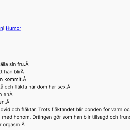
on
i
Humor
älla sin fru.Â
t han blirÂ
frun kommit.Â
stå och fläkta när dom har sex.Â
in enÂ
ren.Â
vid och fläktar. Trots fläktandet blir bonden för varm oc
 med honom. Drängen gör som han blir tillsagd och fruns 
er orgasm.Â