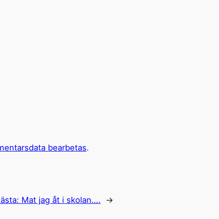
mentarsdata bearbetas
.
ästa:
Mat jag åt i skolan….
→