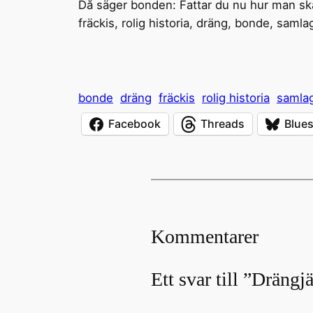
Då säger bonden: Fattar du nu hur man ska
fräckis, rolig historia, dräng, bonde, samla
bonde
dräng
fräckis
rolig historia
samla
Facebook
Threads
Blue
Kommentarer
Ett svar till ”Drängj