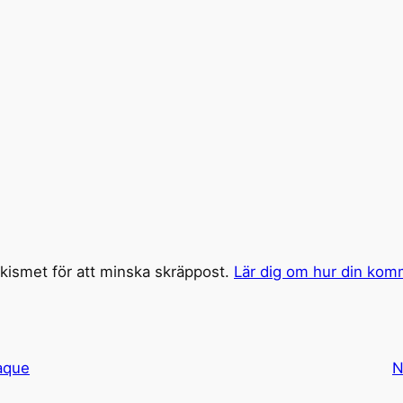
ismet för att minska skräppost.
Lär dig om hur din kom
aque
N