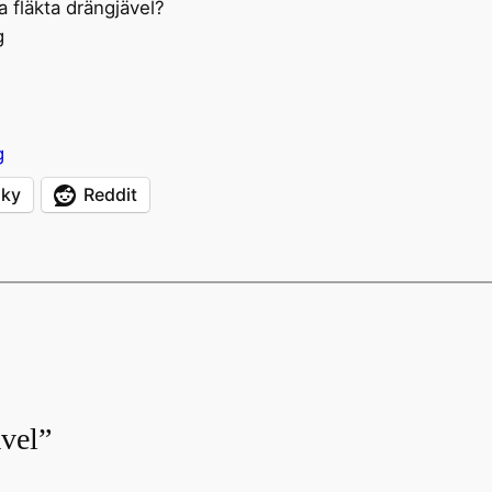
 fläkta drängjävel?
g
g
sky
Reddit
ävel”