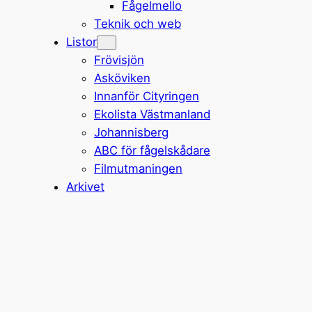
Fågelmello
Teknik och web
Listor
Frövisjön
Asköviken
Innanför Cityringen
Ekolista Västmanland
Johannisberg
ABC för fågelskådare
Filmutmaningen
Arkivet