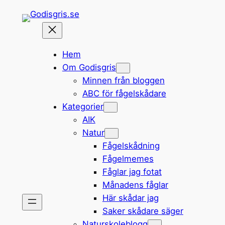
Hoppa
till
innehåll
Hem
Om Godisgris
Minnen från bloggen
ABC för fågelskådare
Kategorier
AIK
Natur
Fågelskådning
Fågelmemes
Fåglar jag fotat
Månadens fåglar
Här skådar jag
Saker skådare säger
Naturskoleblogg