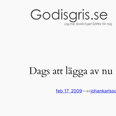
Hoppa
till
innehåll
Dags att lägga av nu
feb 17, 2009
—
johankarlss
av