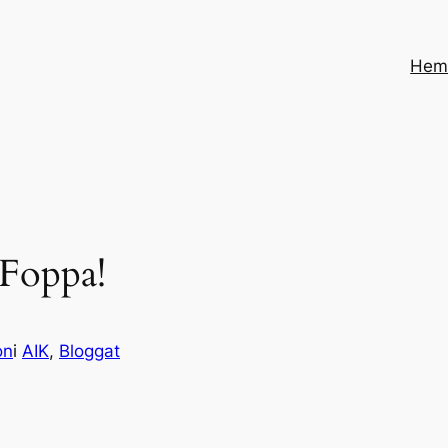
He
 Foppa!
on
i
AIK
, 
Bloggat