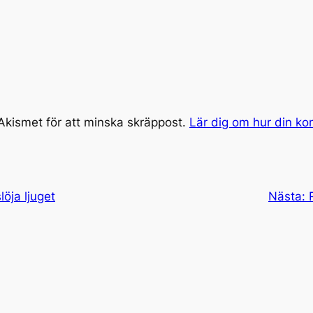
kismet för att minska skräppost.
Lär dig om hur din k
löja ljuget
Nästa: