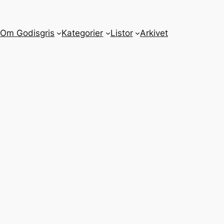
m
Om Godisgris
Kategorier
Listor
Arkivet