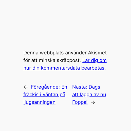
Denna webbplats använder Akismet
för att minska skräppost.
Lär dig om
hur din kommentarsdata bearbetas
.
←
Föregående:
En
Nästa:
Dags
fräckis i väntan på
att lägga av nu
ljugsanningen
Foppa!
→