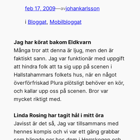
feb 17, 2009
—
johankarlsson
av
i
Bloggat
, 
Mobilbloggat
Jag har körat bakom Eldkvarn
Många tror att denna är ljug, men den är
faktiskt sann. Jag var funktionär med uppgift
att hindra folk att ta sig upp på scenen i
Hallstahammars folkets hus, när en något
överförfriskad Plura plötsligt behöver en kör,
och kallar upp oss på scenen. Bror var
mycket riktigt med.
Linda Rosing har tagit hål i mitt öra
Javisst är det så, Jag var tillsammans med
hennes kompis och vi var ett gäng grabbar
som hängde ner hos dem i Herrskogen och