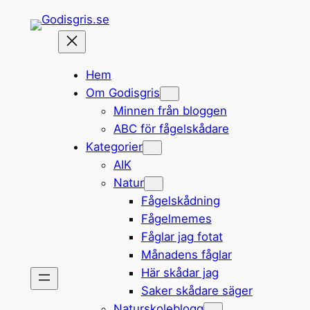
Hoppa
till
innehåll
Hem
Om Godisgris
Minnen från bloggen
ABC för fågelskådare
Kategorier
AIK
Natur
Fågelskådning
Fågelmemes
Fåglar jag fotat
Månadens fåglar
Här skådar jag
Saker skådare säger
Naturskoleblogg