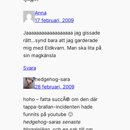
Anna
17 februari, 2009
Jaaaaaaaaaaaaaaaaaa jag gissade
rätt…synd bara att jag garderade
mig med Eldkvarn. Man ska lita på
sin magkänsla
Svara
hedgehog-sara
28 februari, 2009
hoho – fatta succÃ© om den där
tappa-brallan-incidenten hade
funnits på youtube 🙂
hedgehog-saras senaste
blogginlägg..och en sak till om