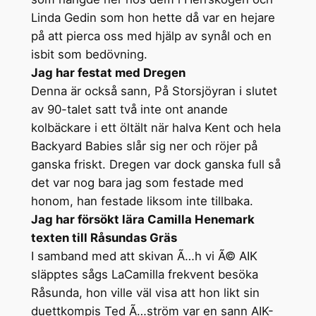
Linda Gedin som hon hette då var en hejare
på att pierca oss med hjälp av synål och en
isbit som bedövning.
Jag har festat med Dregen
Denna är också sann, På Storsjöyran i slutet
av 90-talet satt två inte ont anande
kolbäckare i ett öltält när halva Kent och hela
Backyard Babies slår sig ner och röjer på
ganska friskt. Dregen var dock ganska full så
det var nog bara jag som festade med
honom, han festade liksom inte tillbaka.
Jag har försökt lära Camilla Henemark
texten till Råsundas Gräs
I samband med att skivan Ã…h vi Ã© AIK
släpptes sågs LaCamilla frekvent besöka
Råsunda, hon ville väl visa att hon likt sin
duettkompis Ted Ã…ström var en sann AIK-